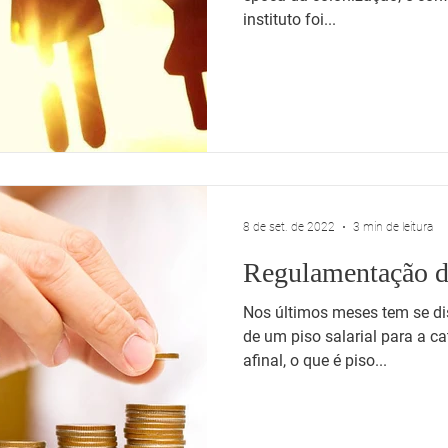
instituto foi...
8 de set. de 2022
3 min de leitura
Regulamentação do
Nos últimos meses tem se di
de um piso salarial para a 
afinal, o que é piso...