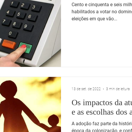
Cento e cinquenta e seis milh
habilitados a votar no domin
eleições em que vão...
13 de set. de 2022
3 min de leitura
Os impactos da at
e as escolhas dos 
A adoção faz parte da históri
época da colonização, e con