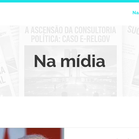
Página Inicial
A E-Relgov
Na
Na mídia