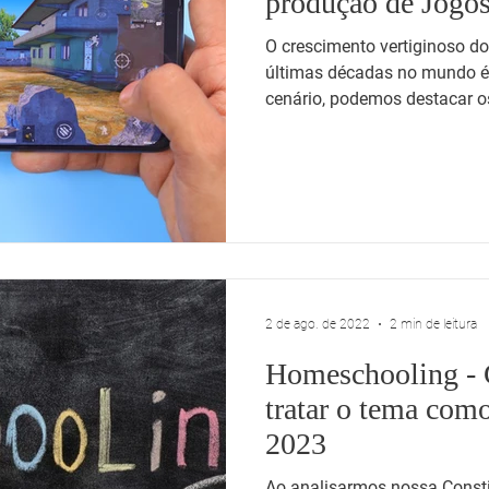
produção de Jogos
O crescimento vertiginoso do
últimas décadas no mundo é 
cenário, podemos destacar os
2 de ago. de 2022
2 min de leitura
Homeschooling - 
tratar o tema com
2023
Ao analisarmos nossa Const