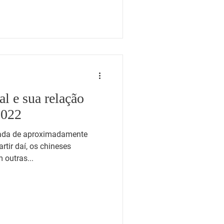
l e sua relação
2022
atada de aproximadamente
rtir daí, os chineses
 outras...