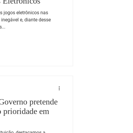
 Eletrônicos
s jogos eletrônicos nas
inegável e, diante desse
...
Governo pretende
o prioridade em
ituição, destacamos a