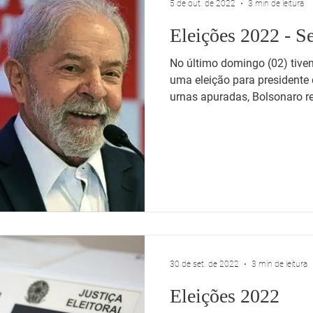
5 de out. de 2022
3 min de leitura
Eleições 2022 - 
No último domingo (02) tive
uma eleição para presidente
urnas apuradas, Bolsonaro re
30 de set. de 2022
3 min de leitura
Eleições 2022